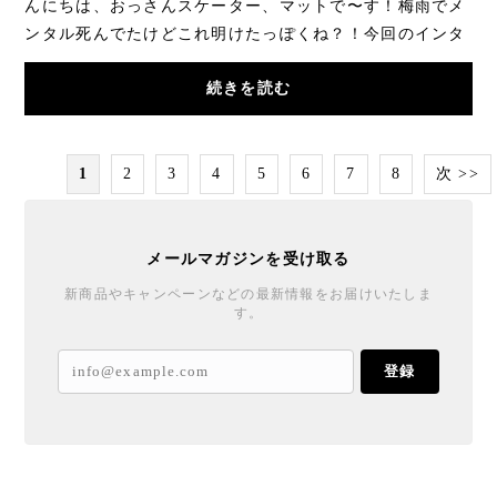
んにちは、おっさんスケーター、マットで〜す！梅雨でメ
ンタル死んでたけどこれ明けたっぽくね？！今回のインタ
ビューはDGKのアフロ侍、ノーリー忍者、テクニ...
続きを読む
1
2
3
4
5
6
7
8
次 >>
メールマガジンを受け取る
新商品やキャンペーンなどの最新情報をお届けいたしま
す。
登録