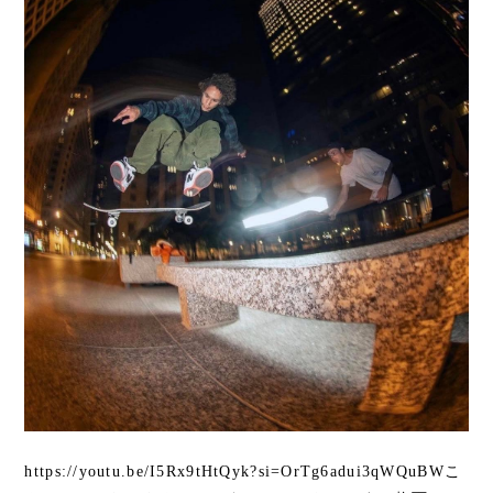
https://youtu.be/I5Rx9tHtQyk?si=OrTg6adui3qWQuBWこ