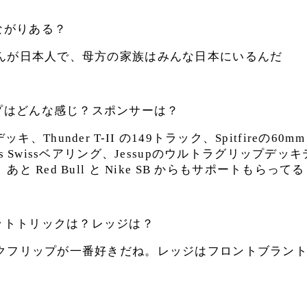
ながりある？
んが日本人で、母方の家族はみんな日本にいるんだ
プはどんな感じ？スポンサーは？
.25デッキ、Thunder T-II の149トラック、Spitfireの6
s Swissベアリング、Jessupのウルトラグリップデ
と Red Bull と Nike SB からもサポートもらってる
ットトリックは？レッジは？
クフリップが一番好きだね。レッジはフロントブラン