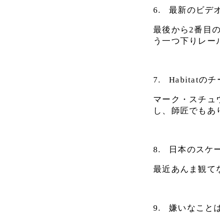
6.
最新のビデ
最後から2番目
う一つ下りレー
7.
Habita
マーク・スチュウ
し、師匠でもあり
8.
日本のスケ
最近あんま観て
9.
嫌いなこと