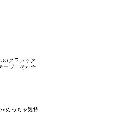
0mm OGクラシック
ッキテープ。それ全
トがめっちゃ気持