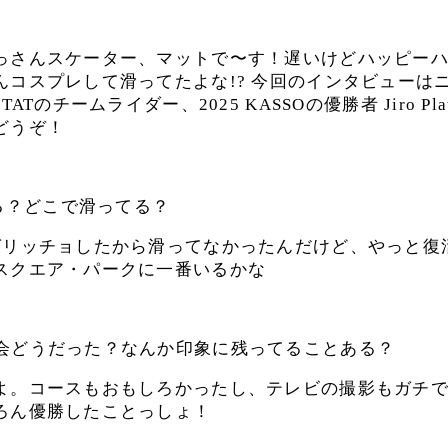
っさんスケーター、マットで〜す！遅いけどハッピー
んコスプレして滑ってたよな!? 今回のインタビューは
ATのチームライダー、2025 KASSOの優勝者 Jiro Pl
どうぞ！
る？どこで滑ってる？
グリッチョしたから滑ってなかったんだけど、やっと復
スクエア・パークに一番いるかな
大会どうだった？なんか印象に残ってることある？
よ。コースもおもしろかったし、テレビの撮影もガチ
ろん優勝したことっしょ！