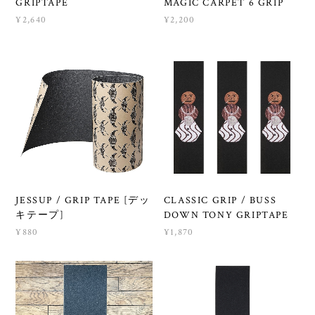
GRIPTAPE
MAGIC CARPET 6 GRIP
¥2,640
¥2,200
JESSUP / GRIP TAPE [デッ
CLASSIC GRIP / BUSS
キテープ]
DOWN TONY GRIPTAPE
¥880
¥1,870