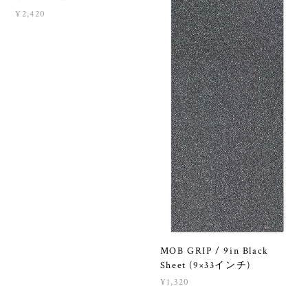
¥2,420
MOB GRIP / 9in Black
Sheet (9×33インチ)
¥1,320