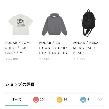
POLAR / TOM
POLAR / ED
POLAR / RESA
SHIRT / ICE
HOODIE / DARK
SLING BAG /
GREY / M
HEATHER GREY
BLACK
¥26,400
¥22,880
¥14,300
ショップの評価
すべて
254
10
4