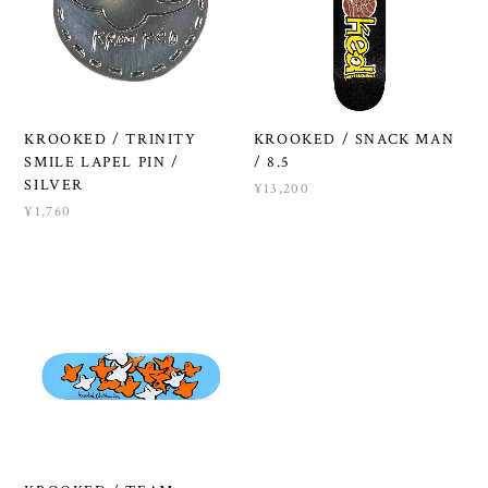
KROOKED / TRINITY
KROOKED / SNACK MAN
SMILE LAPEL PIN /
/ 8.5
SILVER
¥13,200
¥1,760