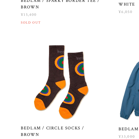
BEDLAM / SPARKY BORDER TEE /
WHITE
BROWN
¥6,050
¥15,400
SOLD OUT
BEDLAM / CIRCLE SOCKS /
BEDLAM 
BROWN
¥33,000