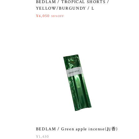
BEDLAM / TROPICAL SHORTS /
YELLOW/BURGUNDY / L
¥6,050
50%OFF
BEDLAM / Green apple incense(お香)
¥1,430