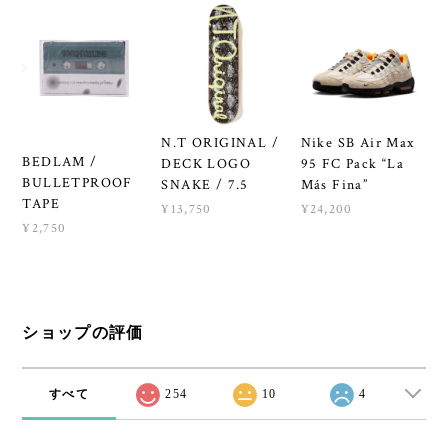
N.T ORIGINAL /
Nike SB Air Max
BEDLAM /
DECK LOGO
95 FC Pack “La
BULLETPROOF
SNAKE / 7.5
Más Fina”
TAPE
¥13,750
¥24,200
¥2,750
ショップの評価
すべて
254
10
4