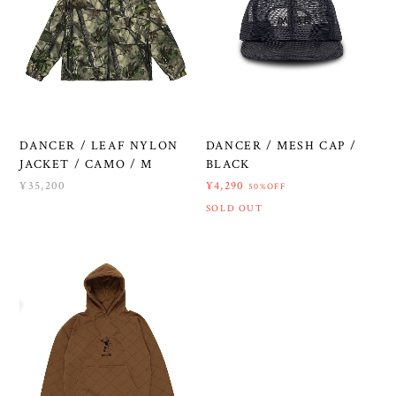
DANCER / LEAF NYLON
DANCER / MESH CAP /
JACKET / CAMO / M
BLACK
¥35,200
¥4,290
50%OFF
SOLD OUT