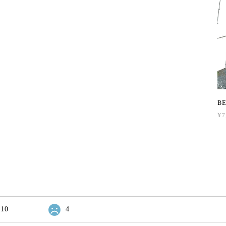
B
¥7
10
4