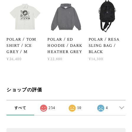
POLAR / TOM
POLAR / ED
POLAR / RESA
SHIRT / ICE
HOODIE / DARK
SLING BAG /
GREY / M
HEATHER GREY
BLACK
¥26,400
¥22,880
¥14,300
ショップの評価
すべて
254
10
4