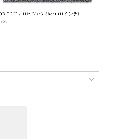
B GRIP / 11in Black Sheet (11インチ)
,650