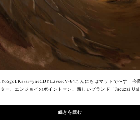
.be/ryHYo5goLKs?si=yneCDYL2vsecV-64こんにちはマットで
ー、エンジョイのポイントマン、新しいブランド「Jacuzzi Unli
続きを読む