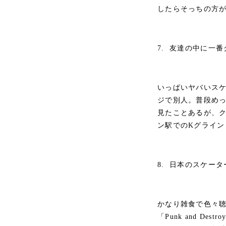
したらそっちの方
7. 友達の中に一
いっぱいヤバいスケー
ジで別人。普段め
見たことあるが、ク
ン駅でのKグライン
8. 日本のスケー
かなり雑食で色々
「Punk and 