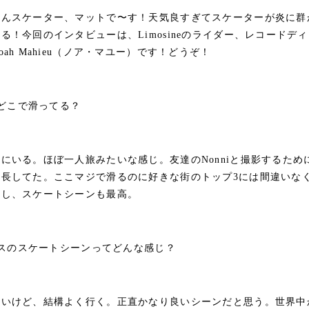
さんスケーター、マットで〜す！天気良すぎてスケーターが炎に群
る！今回のインタビューは、Limosineのライダー、レコードデ
ah Mahieu（ノア・マユー）です！どうぞ！
？どこで滑ってる？
にいる。ほぼ一人旅みたいな感じ。友達のNonniと撮影するため
延長してた。ここマジで滑るのに好きな街のトップ3には間違いな
いし、スケートシーンも最高。
ンスのスケートシーンってどんな感じ？
ないけど、結構よく行く。正直かなり良いシーンだと思う。世界中