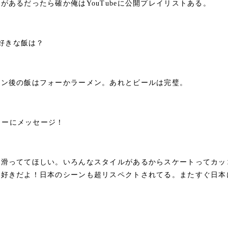
があるだったら確か俺はYouTubeに公開プレイリストある。
の好きな飯は？
ョン後の飯はフォーかラーメン。あれとビールは完璧。
ーターにメッセージ！
ま滑っててほしい。いろんなスタイルがあるからスケートってカッ
大好きだよ！日本のシーンも超リスペクトされてる。またすぐ日本