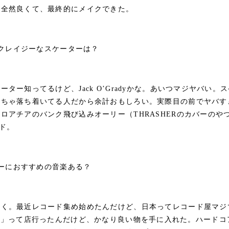
が全然良くて、最終的にメイクできた。
番クレイジーなスケーターは？
ター知ってるけど、Jack O’Gradyかな。あいつマジヤバい
っちゃ落ち着いてる人だから余計おもしろい。実際目の前でヤバす
ロアチアのバンク飛び込みオーリー（THRASHERのカバーのや
ド。
ターにおすすめの音楽ある？
聴く。最近レコード集め始めたんだけど、日本ってレコード屋マジ
Destroy」って店行ったんだけど、かなり良い物を手に入れた。ハー