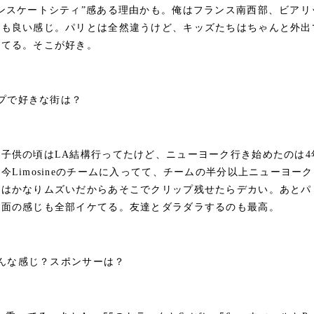
ンスケートシティ”感ある理由かも。俺はフランス南西部、ビアリ
ちも良い感じ。パリとは全然違うけど、キッズたちはちゃんと外出
してる。そこが好き。
ップで好きな街は？
子供の頃はLA結構行ってたけど、ニューヨーク行き始めたのは4
今Limosineのチームに入ってて、チームの半分以上ニューヨー
トはかなりムズいだからあそこでクリップ残せたらデカい。あとパ
地面の感じも全部イケてる。友達とダラダラするのも最高。
どんな感じ？スポンサーは？