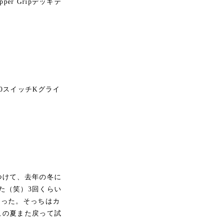
pper Gripデッキテ
0スイッチKグライ
つけて、去年の冬に
た（笑）3回くらい
てなった。そっちはカ
この夏また戻って試