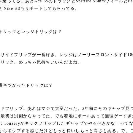
デッキ乗ってる。あとAce 55のトラックとSpitfire 56mmウィールとPe
ttとNike SBもサポートしてもらってる。
トトリックとレッジトリックは？
サイドフリップが一番好き。レッジはノーリーフロントサイド18
トリック、めっちゃ気持ちいいんだよね。
一番キツかったトリックは？
イドフリップ。あれはマジで大変だった。2年前にそのギャップ見
、最初は別側からやってた。でも着地にポールあって無理ゲーすぎ
ent Touzeryがキックフリップしたギャップでやるべきかな」っ
段からポップする感じだけどもっと長いしもっと高さもある。で、