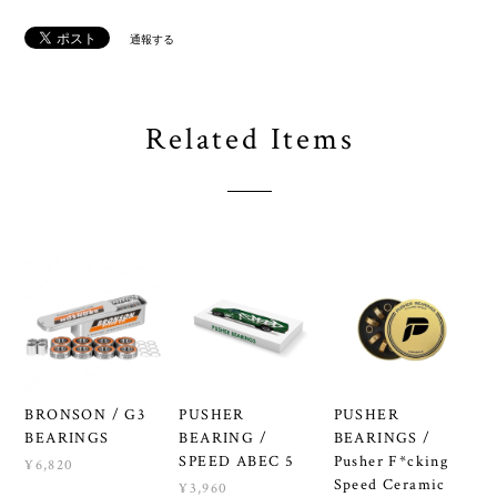
通報する
Related Items
BRONSON / G3
PUSHER
PUSHER
BEARINGS
BEARING /
BEARINGS /
SPEED ABEC 5
Pusher F*cking
¥6,820
Speed Ceramic
¥3,960