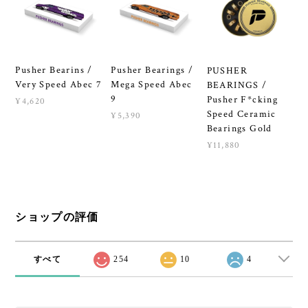
Pusher Bearings /
Pusher Bearins /
PUSHER
Mega Speed Abec
Very Speed Abec 7
BEARINGS /
9
Pusher F*cking
¥4,620
Speed Ceramic
¥5,390
Bearings Gold
¥11,880
ショップの評価
すべて
254
10
4