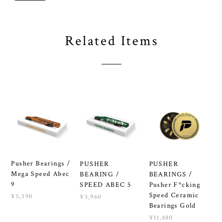
Related Items
Pusher Bearings /
PUSHER
PUSHER
Mega Speed Abec
BEARING /
BEARINGS /
9
SPEED ABEC 5
Pusher F*cking
Speed Ceramic
¥5,390
¥3,960
Bearings Gold
¥11,880