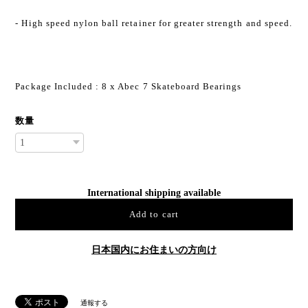
- High speed nylon ball retainer for greater strength and speed.
Package Included : 8 x Abec 7 Skateboard Bearings
数量
International shipping available
Add to cart
日本国内にお住まいの方向け
通報する