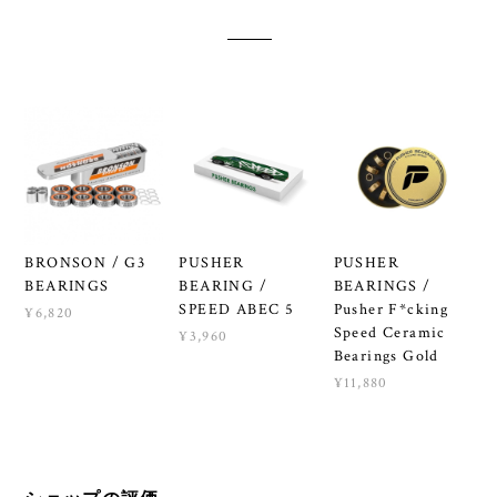
BRONSON / G3
PUSHER
PUSHER
BEARINGS
BEARING /
BEARINGS /
SPEED ABEC 5
Pusher F*cking
¥6,820
Speed Ceramic
¥3,960
Bearings Gold
¥11,880