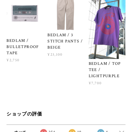
BEDLAM / 3
BEDLAM /
STITCH PANTS /
BULLETPROOF
BEIGE
TAPE
¥23,100
¥2,750
BEDLAM / TOP
TEE /
LIGHTPURPLE
¥7,700
ショップの評価