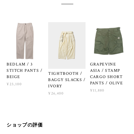
BEDLAM / 3
GRAPEVINE
STITCH PANTS /
ASIA / STAMP
TIGHTBOOTH /
BEIGE
CARGO SHORT
BAGGY SLACKS /
PANTS / OLIVE
¥23,100
IVORY
¥11,880
¥26,400
ショップの評価