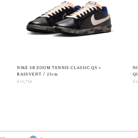
NIKE SB ZOOM TENNIS CLASSIC QS ×
N
RASSVENT / 25cm
Q
¥13,750
¥1