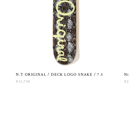
N.T ORIGINAL / DECK LOGO SNAKE / 7.5
Ni
¥13,750
¥2