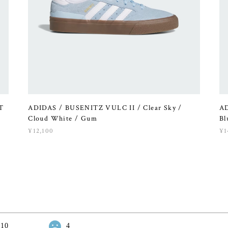
T
ADIDAS / BUSENITZ VULC II / Clear Sky /
AD
Cloud White / Gum
Bl
¥12,100
¥1
10
4