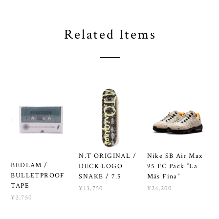
Related Items
N.T ORIGINAL /
Nike SB Air Max
BEDLAM /
DECK LOGO
95 FC Pack “La
BULLETPROOF
SNAKE / 7.5
Más Fina”
TAPE
¥13,750
¥24,200
¥2,750