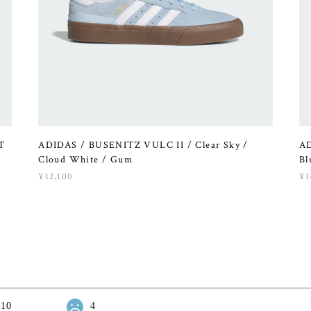
T
ADIDAS / BUSENITZ VULC II / Clear Sky /
AD
Cloud White / Gum
Bl
¥12,100
¥1
10
4