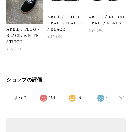
AREth / KLOUD
ARETH / KLOUD
TRAIL STEALTH
TRAIL / FOREST
AREth / PLUG /
/ BLACK
¥27,500
BLACK/WHITE
¥27,500
STITCH
¥15,950
ショップの評価
すべて
254
10
4