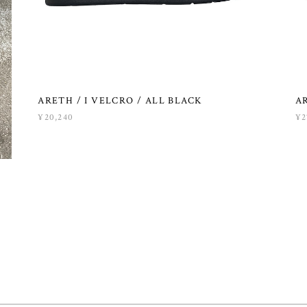
ARETH / I VELCRO / ALL BLACK
A
¥20,240
¥2