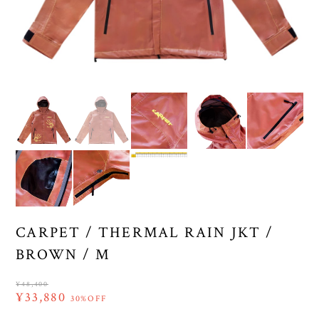
CARPET / THERMAL RAIN JKT /
BROWN / M
¥48,400
¥33,880
30%OFF