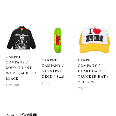
CARPET
CARPET
CARPET
COMPANY /
CAMPANY /
COMPANY / I
BODY COUNT
GUESTPRO
HEART CARPET
WORK JACKET /
DECK / 8.25
TRUCKER HAT /
BLACK
YELLOW
¥18,700
¥29,700
¥9,130
ショップの評価