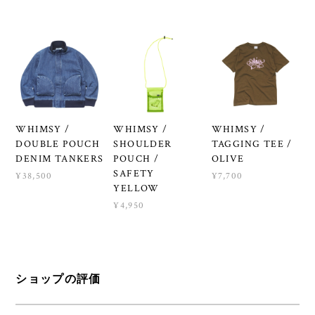
WHIMSY /
WHIMSY /
WHIMSY /
DOUBLE POUCH
SHOULDER
TAGGING TEE /
DENIM TANKERS
POUCH /
OLIVE
SAFETY
¥38,500
¥7,700
YELLOW
¥4,950
ショップの評価