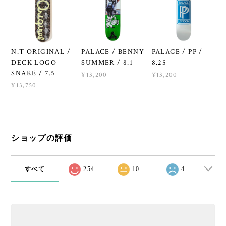
N.T ORIGINAL /
PALACE / BENNY
PALACE / PP /
DECK LOGO
SUMMER / 8.1
8.25
SNAKE / 7.5
¥13,200
¥13,200
¥13,750
ショップの評価
すべて
254
10
4