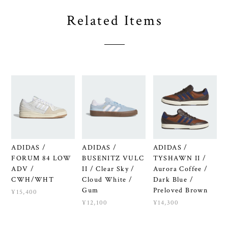
Related Items
ADIDAS /
ADIDAS /
ADIDAS /
FORUM 84 LOW
BUSENITZ VULC
TYSHAWN II /
ADV /
II / Clear Sky /
Aurora Coffee /
CWH/WHT
Cloud White /
Dark Blue /
Gum
Preloved Brown
¥15,400
¥12,100
¥14,300