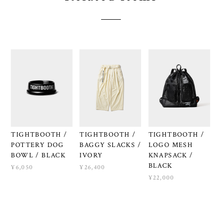
TIGHTBOOTH /
TIGHTBOOTH /
TIGHTBOOTH /
POTTERY DOG
BAGGY SLACKS /
LOGO MESH
BOWL / BLACK
IVORY
KNAPSACK /
BLACK
¥6,050
¥26,400
¥22,000