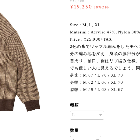
¥27,500
¥19,250
30%OFF
Size : M, L, XL
Material : Acrylic 47%, Nylon 30
Price : ¥25,000+TAX
2色の糸でワッフル編みをしたモヘ
分の編み地を変え、身頃の脇部分
首周り、袖口、裾はリブ編み仕様
でも優しい人に見えるでしょう。
身丈：M 67 / L 70 / XL 73
身幅：M 62 / L 66 / XL 70
肩幅：M 59 / L 63 / XL 67
種類
数量