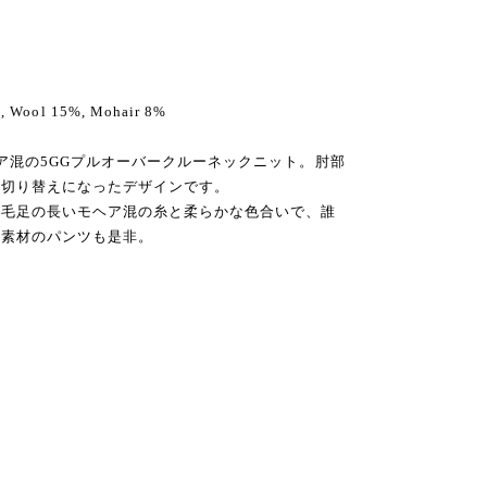
%, Wool 15%, Mohair 8%
ア混の5GGプルオーバークルーネックニット。肘部
が切り替えになったデザインです。
。毛足の長いモヘア混の糸と柔らかな色合いで、誰
同素材のパンツも是非。