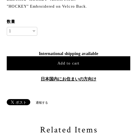
"HOCKEY" Embroidered on Velcro Back.
数量
International shipping available
Add to cart
日本国内にお住まいの方向け
通報する
Related Items