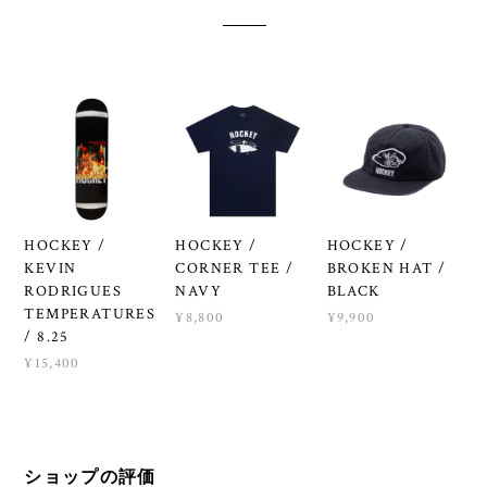
HOCKEY /
HOCKEY /
HOCKEY /
KEVIN
CORNER TEE /
BROKEN HAT /
RODRIGUES
NAVY
BLACK
TEMPERATURES
¥8,800
¥9,900
/ 8.25
¥15,400
ショップの評価