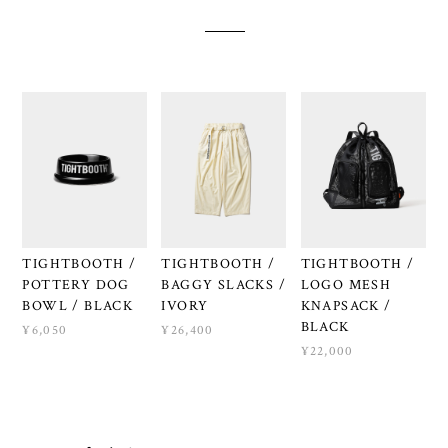
TIGHTBOOTH /
TIGHTBOOTH /
TIGHTBOOTH /
POTTERY DOG
BAGGY SLACKS /
LOGO MESH
BOWL / BLACK
IVORY
KNAPSACK /
BLACK
¥6,050
¥26,400
¥22,000