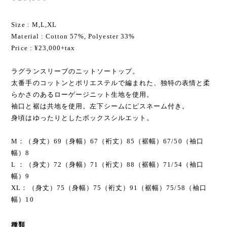
Size : M,L,XL
Material : Cotton 57%, Polyester 33%
Price : ¥23,000+tax
ラグランスリーブのニットソートップ。
太番手のコットンとポリエステルで編まれた、独特の表情と柔
らかさのあるローゲージニット生地を使用。
袖口と裾は共地を使用。左下シームにピスネーム付き。
身頃はゆったりとしたボックスシルエット。
M：（身丈）69（身幅）67（裄丈）85（裾幅）67/50（袖口
幅）8
L ：（身丈）72（身幅）71（裄丈）88（裾幅）71/54（袖口
幅）9
XL：（身丈）75（身幅）75（裄丈）91（裾幅）75/58（袖口
幅）10
種類