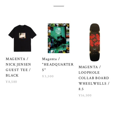
MAGENTA /
Magenta /
NICK JENSEN
"HEADQUARTER
MAGENTA /
GUEST TEE /
S"
LOOPHOLE
BLACK
¥3,300
COLLAB BOARD
¥8,580
WHEELWELLS /
8.5
¥16,500