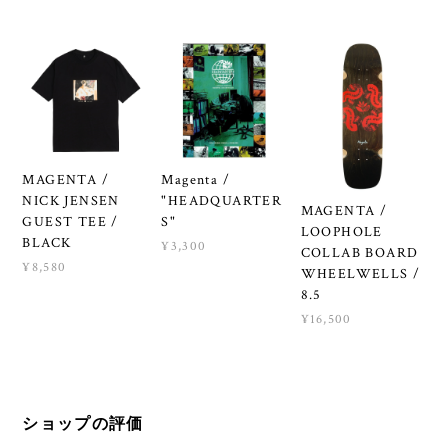
MAGENTA /
Magenta /
NICK JENSEN
"HEADQUARTER
MAGENTA /
GUEST TEE /
S"
LOOPHOLE
BLACK
¥3,300
COLLAB BOARD
¥8,580
WHEELWELLS /
8.5
¥16,500
ショップの評価