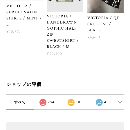
VICTORIA /
SERGIO SATIN
VICTORIA /
VICTORIA / QH
SHIRTS / MINT /
HANDDRAWN
SKLL CAP /
L
GOTHIC HALF
BLACK
¥15,950
ZIP
¥6,600
SWEATSHIRT /
BLACK / M
¥20,900
ショップの評価
すべて
254
10
4