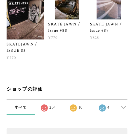
SKATE JAWN /
SKATE JAWN /
Issue #88
Issue #89
¥770
¥825
SKATEJAWN /
ISSUE 85
¥770
ショップの評価
すべて
254
10
4