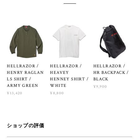
HELLRAZOR /
HELLRAZOR /
HELLRAZOR /
HENRY RAGLAN
HEAVEY
HR BACKPACK /
LS SHIRT /
HENNEY SHIRT /
BLACK
ARMY GREEN
WHITE
¥9,900
¥13,420
¥8,800
ショップの評価