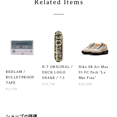
Related Items
N.T ORIGINAL /
Nike SB Air Max
BEDLAM /
DECK LOGO
95 FC Pack “La
BULLETPROOF
SNAKE / 7.5
Más Fina”
TAPE
¥13,750
¥24,200
¥2,750
ショップの評価