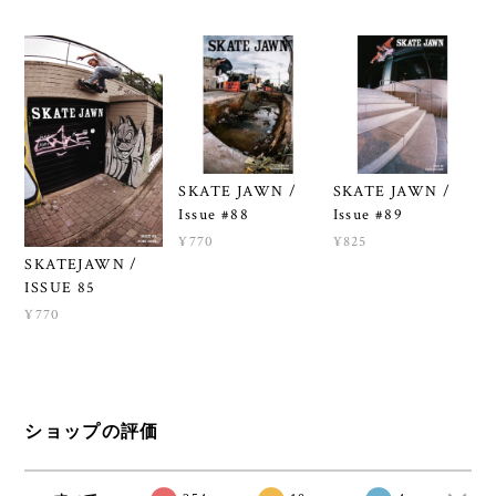
SKATE JAWN /
SKATE JAWN /
Issue #88
Issue #89
¥770
¥825
SKATEJAWN /
ISSUE 85
¥770
ショップの評価