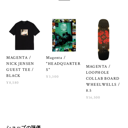
MAGENTA /
Magenta /
NICK JENSEN
"HEADQUARTER
MAGENTA /
GUEST TEE /
S"
LOOPHOLE
BLACK
¥3,300
COLLAB BOARD
¥8,580
WHEELWELLS /
8.5
¥16,500
ショップの評価