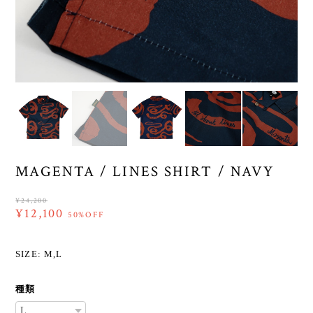
MAGENTA / LINES SHIRT / NAVY
¥24,200
¥12,100
50%OFF
SIZE: M,L
種類