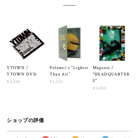
YTOWN /
Polymer`s "Lighter
Magenta /
YTOWN DVD
Than Air”
"HEADQUARTER
S"
¥2,200
¥3,520
¥3,300
ショップの評価