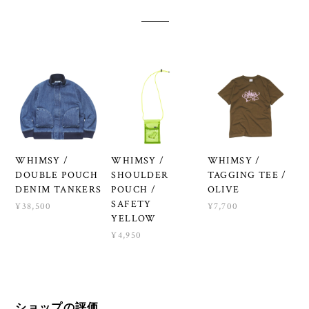
WHIMSY /
WHIMSY /
WHIMSY /
DOUBLE POUCH
SHOULDER
TAGGING TEE /
DENIM TANKERS
POUCH /
OLIVE
SAFETY
¥38,500
¥7,700
YELLOW
¥4,950
ショップの評価