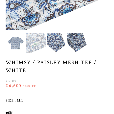
WHIMSY / PAISLEY MESH TEE /
WHITE
¥13,200
¥6,600
50%OFF
SIZE : M,L
種類