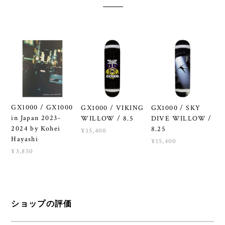
GX1000 / GX1000
GX1000 / VIKING
GX1000 / SKY
in Japan 2023-
WILLOW / 8.5
DIVE WILLOW /
2024 by Kohei
8.25
¥15,400
Hayashi
¥15,400
¥3,850
ショップの評価