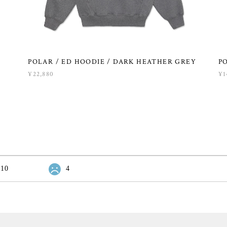
POLAR / ED HOODIE / DARK HEATHER GREY
PO
¥22,880
¥1
10
4