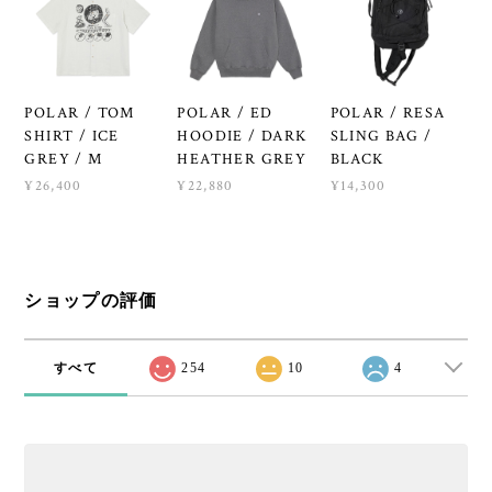
POLAR / TOM
POLAR / ED
POLAR / RESA
SHIRT / ICE
HOODIE / DARK
SLING BAG /
GREY / M
HEATHER GREY
BLACK
¥26,400
¥22,880
¥14,300
ショップの評価
すべて
254
10
4