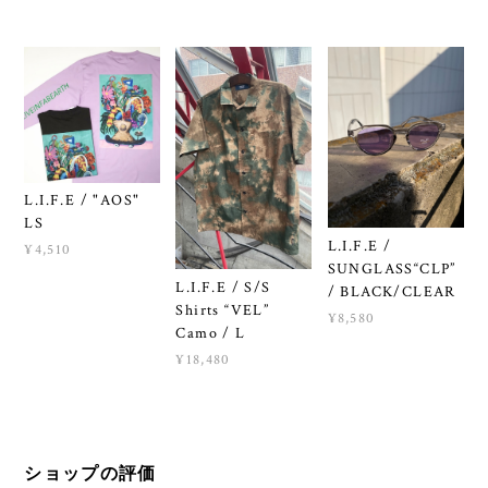
L.I.F.E / "AOS"
LS
L.I.F.E /
¥4,510
SUNGLASS“CLP”
L.I.F.E / S/S
/ BLACK/CLEAR
Shirts “VEL”
¥8,580
Camo / L
¥18,480
ショップの評価