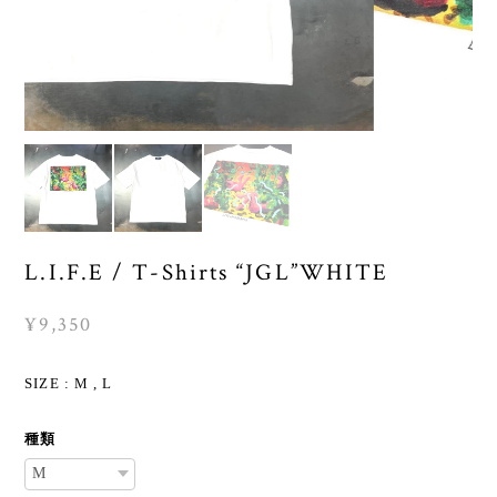
L.I.F.E / T-Shirts “JGL”WHITE
¥9,350
SIZE : M , L
種類