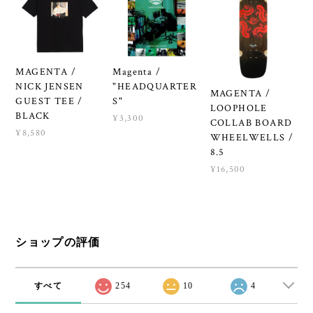
MAGENTA /
Magenta /
NICK JENSEN
"HEADQUARTER
MAGENTA /
GUEST TEE /
S"
LOOPHOLE
BLACK
¥3,300
COLLAB BOARD
¥8,580
WHEELWELLS /
8.5
¥16,500
ショップの評価
すべて
254
10
4