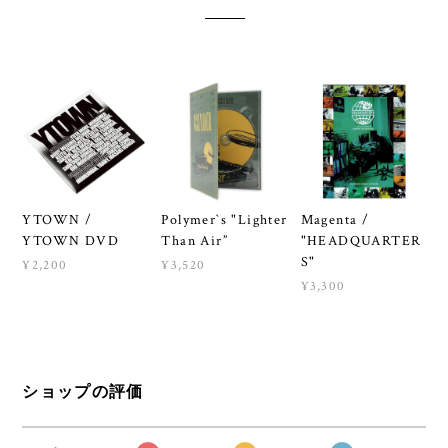
YTOWN /
Polymer`s "Lighter
Magenta /
YTOWN DVD
Than Air”
"HEADQUARTER
S"
¥2,200
¥3,520
¥3,300
ショップの評価