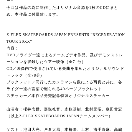
ー!!
今回は作品の為に制作したオリジナル音源を1枚のCDにまと
め、本作品に付属致します。
-----------------------------------------
Z-FLEX SKATEBOARDS JAPAN PRESENTS “REGENERATION
TOUR 20XX”
内容：
DVD／ライダー達によるチームビデオ作品、及びデモンストレ
ーションを収録したツアー映像（全71分）
CD／映像内で使用されている楽曲を集めたオリジナルサウンド
トラック（全78分)
ブックレット／同行したカメラマンら数による写真と共に、各
ライダー達の言葉で綴られる40ページブックレット
ステッカー／本作品発売記念特製オリジナルステッカー
出演者：櫻井壱世、嘉悦礼音、糸数基樹、北村元昭、森田貴宏
（以上Z-FLEX SKATEBOARDS JAPANチームメンバー）
ゲスト：池田大亮、戸倉大風、本橋瞭、上村、溝手寿麻、高嶋